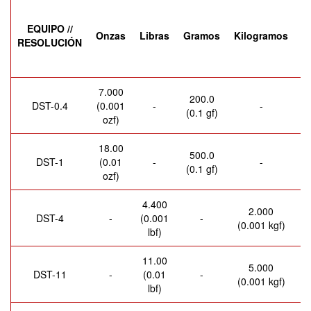
EQUIPO //
Onzas
Libras
Gramos
Kilogramos
N
RESOLUCIÓN
7.000
200.0
DST-0.4
(0.001
-
-
(0.1 gf)
(
ozf)
18.00
500.0
DST-1
(0.01
-
-
(0.1 gf)
(
ozf)
4.400
2.000
DST-4
-
(0.001
-
(0.001 kgf)
(
lbf)
11.00
5.000
DST-11
-
(0.01
-
(0.001 kgf)
(
lbf)