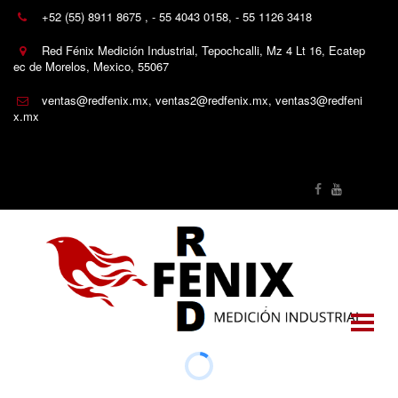
+52 (55) 8911 8675
,
- 55 4043 0158
,
- 55 1126 3418
Red Fénix Medición Industrial
,
Tepochcalli
,
Mz 4 Lt 16
,
Ecatep
ec de Morelos
,
Mexico
,
55067
ventas@redfenix.mx
,
ventas2@redfenix.mx
,
ventas3@redfeni
x.mx
Redes sociales