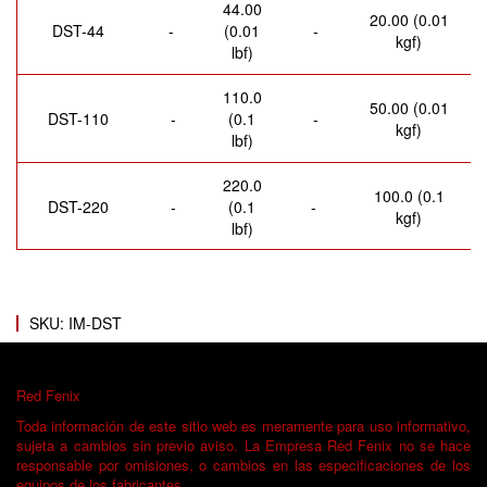
44.00
20.00 (0.01
DST-44
-
(0.01
-
kgf)
lbf)
110.0
50.00 (0.01
DST-110
-
(0.1
-
kgf)
lbf)
220.0
100.0 (0.1
1
DST-220
-
(0.1
-
kgf)
lbf)
SKU: IM-DST
Red ­Fenix­
Toda información de este sitio web es meramente para uso informativo,
sujeta a cambios sin previo aviso. La Empresa Red Fenix no se hace
responsable por omisiones, o cambios en las especificaciones de los
equipos de los fabricantes.